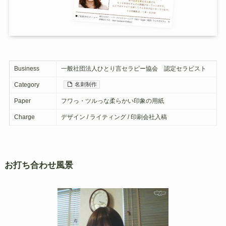
Business
一般社団法人ひとり言セラピー協会 認定セラピスト
Category
名刺制作
Paper
フワっ・ツルっな柔らかい印象の用紙
Charge
デザイン / ライティング / 印刷会社入稿
お打ち合わせ風景