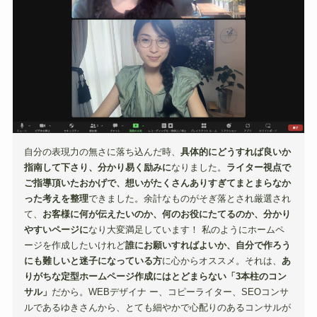
自分の表現力の無さに落ち込んだ時、
具体的にどうすれば良いか
指南して下さり、分かり易く励みに
なりました。
ライター視点で
ご指導頂いたおかげで、想いがたくさんありすぎてまとまらなか
った考えを整理
できました。余計なものがそぎ落とされ厳選され
て、
お客様に何が伝えたいのか、何のお役にたてるのか、分かり
やすいページに
なり大変満足しています！ 私のようにホームペ
ージを作成したいけれど
誰にお願いすればよいか、自分で作ろう
にも難しいと迷子になっている方
に心からオススメ。それは、
あ
りがちな定型ホームページ作成にはとどまらない「3本柱のコン
サル」
だから。WEBデザイナ ー、コピーライター、SEOコンサ
ルであるゆきさんから、とても細やかで心配りのあるコンサルが