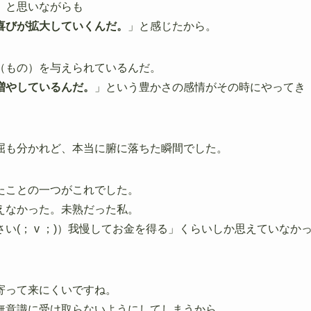
）と思いながらも
喜びが拡大していくんだ。
」と感じたから。
（もの）を与えられているんだ。
増やしているんだ。
」という豊かさの感情がその時にやってき
屈も分かれど、本当に腑に落ちた瞬間でした。
たことの一つがこれでした。
えなかった。未熟だった私。
(； v ；)）我慢してお金を得る」くらいしか思えていなか
寄って来にくいですね。
無意識に受け取らないようにしてしまうから。