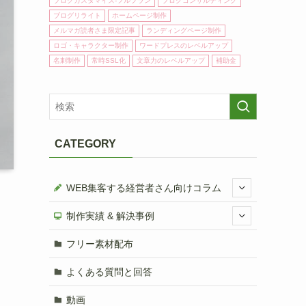
ブログカスタマイズ-フルプラン
ブログコンサルティング
ブログリライト
ホームページ制作
メルマガ読者さま限定記事
ランディングページ制作
ロゴ・キャラクター制作
ワードプレスのレベルアップ
名刺制作
常時SSL化
文章力のレベルアップ
補助金
CATEGORY
WEB集客する経営者さん向けコラム
制作実績 & 解決事例
フリー素材配布
よくある質問と回答
動画