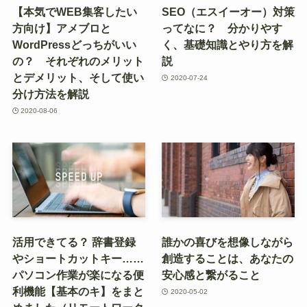
【本気でWEB集客したい
SEO（エスイーオー）対策
方向け】アメブロと
ってなに？ 分かりやす
WordPressどっちがいい
く、基礎知識とやり方を解
の？ それぞれのメリット
説
とデメリット、そして使い
2020-07-24
分け方法を解説
2020-08-06
活用できてる？ 辞書登録
誰かの喜びを想像しながら
やショートカットキー……
創造することは、あなたの
パソコン作業が楽になる便
安心感と繋がること
利機能【基本のキ】をまと
2020-05-02