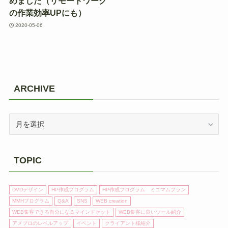
めました（リモートワーク
の作業効率UPにも）
2020-05-06
ARCHIVE
ARCHIVE
TOPIC
DVDデザイン
HP作成プログラム
HP作成プログラム ミニマムプラン
MMHプログラム
Q&A
SNS
WEB creation
WEB集客できる自分になるマインドセット
WEB集客に良いツール紹介
アメブロのレベルアップ
イベント
クライアント様紹介