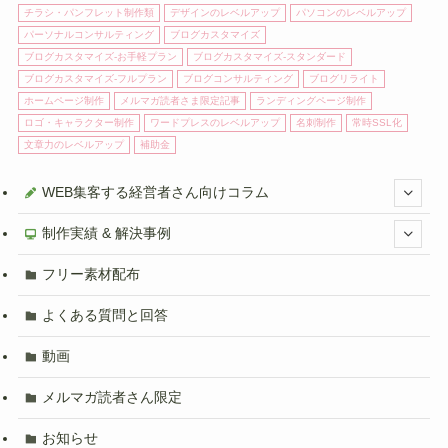
チラシ・パンフレット制作類
デザインのレベルアップ
パソコンのレベルアップ
パーソナルコンサルティング
ブログカスタマイズ
ブログカスタマイズ-お手軽プラン
ブログカスタマイズ-スタンダード
ブログカスタマイズ-フルプラン
ブログコンサルティング
ブログリライト
ホームページ制作
メルマガ読者さま限定記事
ランディングページ制作
ロゴ・キャラクター制作
ワードプレスのレベルアップ
名刺制作
常時SSL化
文章力のレベルアップ
補助金
WEB集客する経営者さん向けコラム
制作実績 & 解決事例
フリー素材配布
よくある質問と回答
動画
メルマガ読者さん限定
お知らせ