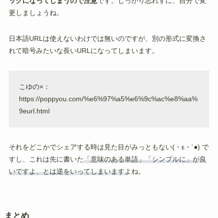
ッグになってしまうので注意
です。しっかり忘れずに、自分で変
更しましょうね。
日本語URLは使えないわけでは無いのですが、別の形式に変換さ
れて暗号みたいな長いURLになってしまいます。
こゆの×：
https://poppyou.com/%e6%97%a5%e6%9c%ac%e8%aa%
9eurl.html
それをどこかでシェアする時は見た目がみっともない(・ε・`●) で
すし、これは先に書いた
「意味のある単語」「シンプルに」が良
いですよ、とは逆をいってしまいます
よね。
まとめ