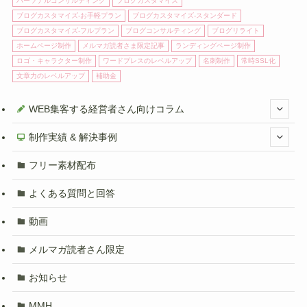
パーソナルコンサルティング
ブログカスタマイズ
ブログカスタマイズ-お手軽プラン
ブログカスタマイズ-スタンダード
ブログカスタマイズ-フルプラン
ブログコンサルティング
ブログリライト
ホームページ制作
メルマガ読者さま限定記事
ランディングページ制作
ロゴ・キャラクター制作
ワードプレスのレベルアップ
名刺制作
常時SSL化
文章力のレベルアップ
補助金
WEB集客する経営者さん向けコラム
制作実績 & 解決事例
フリー素材配布
よくある質問と回答
動画
メルマガ読者さん限定
お知らせ
MMH