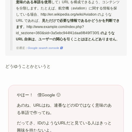
意味のある単語を使用
して）URL を構成できるよう、コンテンツ
を分類します。たとえば、航空機（aviation）に関する情報を探
している場合、http://en.wikipedia.org/wiki/Aviation のような
URL であれば、
見ただけで必要な情報であるかどうかを判断でき
ます
。http://www.example.com/index.php?
id_sezione=360&sid=3a5ebc944f41daa6f849f730f1
のような
URL 自体は、ユーザーの関心を引くことはほとんどありません
。
引用元：
Google search console
どうゆうことかというと
やほー！ 僕Google 🙂
あのね、URLはね、連番などのIDではなく意味のあ
る単語で作ってね。
だってさ、IDのようなURLだと見ている人はきっと
興味を持たないよ。